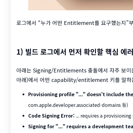
로그에서 “누가 어떤 Entitlement를 요구했는지
1) 빌드 로그에서 먼저 확인할 핵심 에
아래는 Signing/Entitlements 충돌에서 자주 
아래)에서 어떤 capability/entitlement 키를
Provisioning profile "..." doesn't include th
com.apple.developer.associated-domains 등)
Code Signing Error:
... requires a provisioning 
Signing for "..." requires a development t