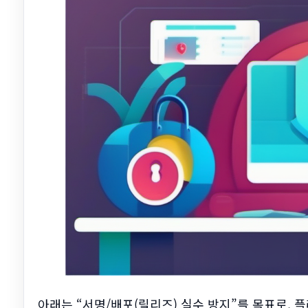
아래는 “서명/배포(릴리즈) 실수 방지”를 목표로, 